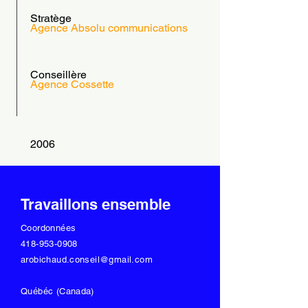
Stratège
Agence Absolu communications
Conseillère
Agence Cossette
2006
Travaillons ensemble
Coordonnées
418-953-0908
arobichaud.conseil@gmail.com
Québéc (Canada)